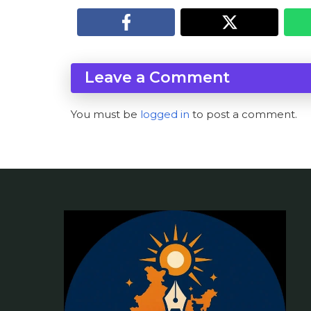
Leave a Comment
You must be
logged in
to post a comment.