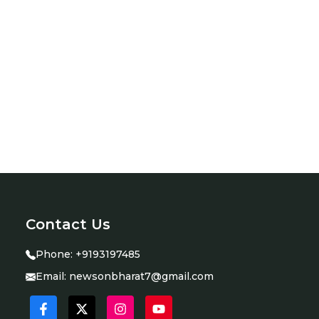
Contact Us
Phone:
+9193197485
Email:
newsonbharat7@gmail.com