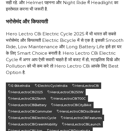
सही रहे. और Helmet पहनना और Night Ride में Headlight का
इस्तेमाल करना भी जरूरी है.
भरोसेमंद और किफायती
Hero Lectro C8i Electric Cycle 2025 में भी भारत की सबसे
भरोसेमंद और किफायती Electric Bicycle में से एक है. इसकी Smooth
Ride, Low Maintenance और Long Battery Life इसे हर घर
के लिए Smart Choice बनाती है. Hero Lectro C8i Electric
Cycle में अगर आप ऐसी सवारी चाहते हैं जो बजट में हो, स्टाइलिश दिखे और
Pollution को भी कम करे तो Hero Lectro C8i आपके लिए Best
Option है.
E-BikeIndia
ElectricCycleIndia
HeroLectroC8i
HeroLectroC8i2025
HeroLectroC8i250W
HeroLectroC8i25kmh
HeroLectroC8i700C
HeroLectroC8iBattery
HeroLectroC8iCityBike
HeroLectroC8iCommuter
HeroLectroC8iDiscBrake
HeroLectroC8iElectricCycle
HeroLectroC8iFeatures
HeroLectroC8iGreenMobility
HeroLectroC8iLaunch
HeroLectroC8iLiIon
HeroLectroC8iPriceIndia