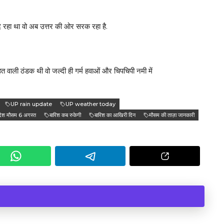
े रहा था वो अब उत्तर की ओर सरक रहा है.
 वाली ठंडक थी वो जल्दी ही गर्म हवाओं और चिपचिपी नमी में
UP rain update
UP weather today
रदेश मौसम 6 अगस्त
बारिश कब रुकेगी
बारिश का आखिरी दिन
मौसम की ताज़ा जानकारी