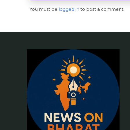
You must be
logged in
to post a comment.