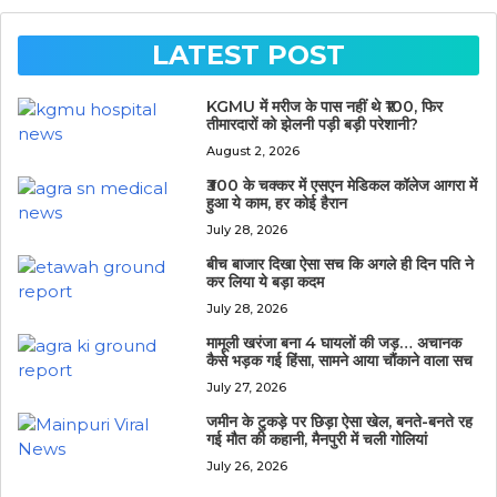
LATEST POST
KGMU में मरीज के पास नहीं थे ₹100, फिर
तीमारदारों को झेलनी पड़ी बड़ी परेशानी?
August 2, 2026
₹300 के चक्कर में एसएन मेडिकल कॉलेज आगरा में
हुआ ये काम, हर कोई हैरान
July 28, 2026
बीच बाजार दिखा ऐसा सच कि अगले ही दिन पति ने
कर लिया ये बड़ा कदम
July 28, 2026
मामूली खरंजा बना 4 घायलों की जड़… अचानक
कैसे भड़क गई हिंसा, सामने आया चौंकाने वाला सच
July 27, 2026
जमीन के टुकड़े पर छिड़ा ऐसा खेल, बनते-बनते रह
गई मौत की कहानी, मैनपुरी में चली गोलियां
July 26, 2026