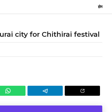
होम
rai city for Chithirai festival