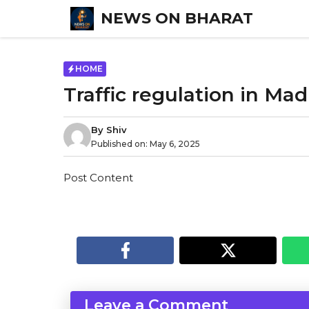
Skip
NEWS ON BHARAT
to
content
HOME
Traffic regulation in Madu
By
Shiv
Published on:
May 6, 2025
Post Content
Leave a Comment