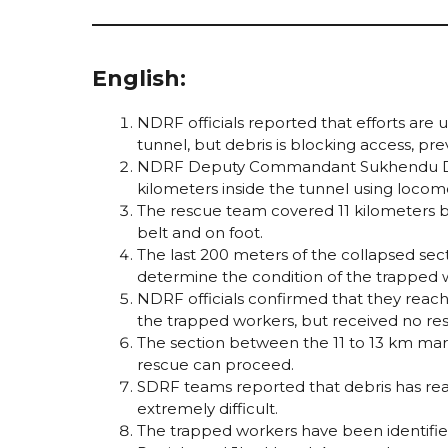
English:
NDRF officials reported that efforts are
tunnel, but debris is blocking access, pr
NDRF Deputy Commandant Sukhendu Datt
kilometers inside the tunnel using locom
The rescue team covered 11 kilometers b
belt and on foot.
The last 200 meters of the collapsed secti
determine the condition of the trapped 
NDRF officials confirmed that they reac
the trapped workers, but received no re
The section between the 11 to 13 km mark
rescue can proceed.
SDRF teams reported that debris has re
extremely difficult.
The trapped workers have been identifi