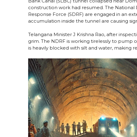
Bank Canal (SLBC) tunnel collapsed near Domal
construction work had resumed. The National 
Response Force (SDRF) are engaged in an exte
accumulation inside the tunnel are causing sign
Telangana Minister J Krishna Rao, after inspecti
grim. The NDRF is working tirelessly to pump ou
is heavily blocked with silt and water, making 