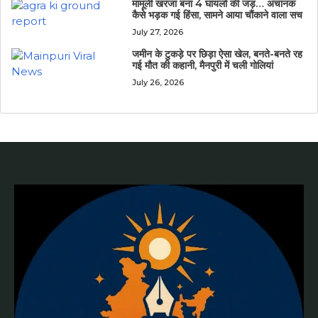
मामूली खरंजा बना 4 घायलों की जड़… अचानक
कैसे भड़क गई हिंसा, सामने आया चौंकाने वाला सच
July 27, 2026
जमीन के टुकड़े पर छिड़ा ऐसा खेल, बनते-बनते रह
गई मौत की कहानी, मैनपुरी में चली गोलियां
July 26, 2026