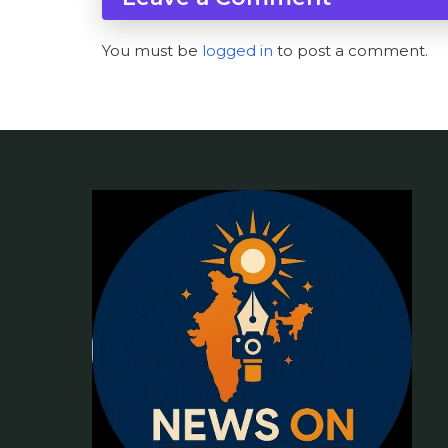
You must be
logged in
to post a comment.