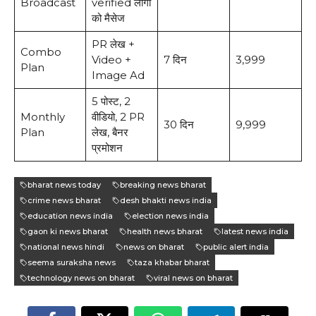
Broadcast
verified लोगों
को मैसेज
PR लेख +
Combo
Video +
7 दिन
₹3,999
Plan
Image Ad
5 पोस्ट, 2
Monthly
वीडियो, 2 PR
30 दिन
₹9,999
Plan
लेख, बैनर
प्रमोशन
bharat news today
breaking news bharat
crime news bharat
desh bhakti news india
education news india
election news india
gaon ki news bharat
health news bharat
latest news india
national news hindi
news on bharat
public alert india
seema suraksha news
taza khabar bharat
technology news on bharat
viral news on bharat