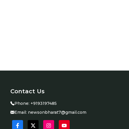
Contact Us
Phone:
+9193197485
Email:
newsonbharat7@gmail.com