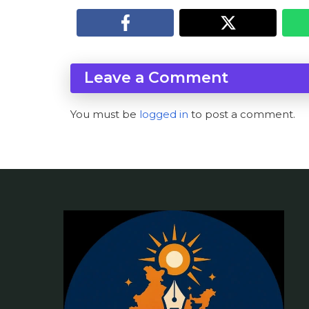
Leave a Comment
You must be
logged in
to post a comment.