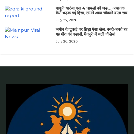
मामूली खरंजा बना 4 घायलों की जड़… अचानक
कैसे भड़क गई हिंसा, सामने आया चौंकाने वाला सच
July 27, 2026
जमीन के टुकड़े पर छिड़ा ऐसा खेल, बनते-बनते रह
गई मौत की कहानी, मैनपुरी में चली गोलियां
July 26, 2026