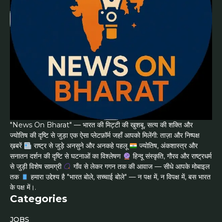
"News On Bharat" — भारत की मिट्टी की खुशबू, सत्य की शक्ति और
ज्योतिष की दृष्टि से जुड़ा एक ऐसा प्लेटफ़ॉर्म जहाँ आपको मिलेंगी: ताज़ा और निष्पक्ष
ख़बरें
राष्ट्र से जुड़े अनसुने और अनकहे पहलू
ज्योतिष, अंकशास्त्र और
सनातन दर्शन की दृष्टि से घटनाओं का विश्लेषण
हिन्दू संस्कृति, गौरव और राष्ट्रधर्म
से जुड़ी विशेष सामग्री
गाँव से लेकर गगन तक की आवाज — सीधे आपके मोबाइल
तक
हमारा उद्देश्य है "भारत बोले, सच्चाई बोले" — न पक्ष में, न विपक्ष में, बस भारत
के पक्ष में।.
Categories
JOBS