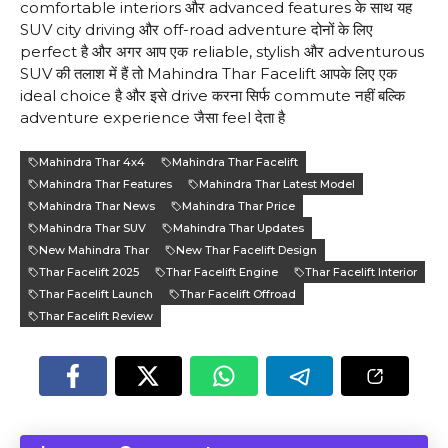
comfortable interiors और advanced features के साथ यह
SUV city driving और off-road adventure दोनों के लिए
perfect है और अगर आप एक reliable, stylish और adventurous
SUV की तलाश में हैं तो Mahindra Thar Facelift आपके लिए एक
ideal choice है और इसे drive करना सिर्फ commute नहीं बल्कि
adventure experience जैसा feel देता है
Mahindra Thar 4x4
Mahindra Thar Facelift
Mahindra Thar Features
Mahindra Thar Latest Model
Mahindra Thar News
Mahindra Thar Price
Mahindra Thar SUV
Mahindra Thar Updates
New Mahindra Thar
New Thar Facelift Design
Thar Facelift 2025
Thar Facelift Engine
Thar Facelift Interior
Thar Facelift Launch
Thar Facelift Offroad
Thar Facelift Review