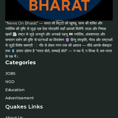
"News On Bharat" — भारत की मिट्टी की खुशबू, सत्य की शक्ति और
ज्योतिष की दृष्टि से जुड़ा एक ऐसा प्लेटफ़ॉर्म जहाँ आपको मिलेंगी: ताज़ा और निष्पक्ष
ख़बरें
राष्ट्र से जुड़े अनसुने और अनकहे पहलू
ज्योतिष, अंकशास्त्र और
सनातन दर्शन की दृष्टि से घटनाओं का विश्लेषण
हिन्दू संस्कृति, गौरव और राष्ट्रधर्म
से जुड़ी विशेष सामग्री
गाँव से लेकर गगन तक की आवाज — सीधे आपके मोबाइल
तक
हमारा उद्देश्य है "भारत बोले, सच्चाई बोले" — न पक्ष में, न विपक्ष में, बस भारत
के पक्ष में।.
Categories
JOBS
NGO
Education
Advertisement
Quakes Links
About Us