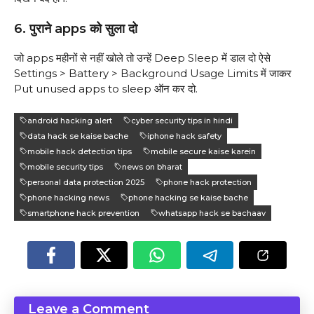
6. पुराने apps को सुला दो
जो apps महीनों से नहीं खोले तो उन्हें Deep Sleep में डाल दो ऐसे
Settings > Battery > Background Usage Limits में जाकर
Put unused apps to sleep ऑन कर दो.
android hacking alert
cyber security tips in hindi
data hack se kaise bache
iphone hack safety
mobile hack detection tips
mobile secure kaise karein
mobile security tips
news on bharat
personal data protection 2025
phone hack protection
phone hacking news
phone hacking se kaise bache
smartphone hack prevention
whatsapp hack se bachaav
Leave a Comment