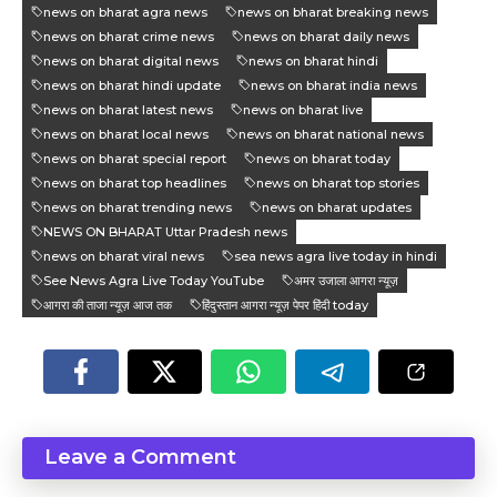
news on bharat agra news
news on bharat breaking news
news on bharat crime news
news on bharat daily news
news on bharat digital news
news on bharat hindi
news on bharat hindi update
news on bharat india news
news on bharat latest news
news on bharat live
news on bharat local news
news on bharat national news
news on bharat special report
news on bharat today
news on bharat top headlines
news on bharat top stories
news on bharat trending news
news on bharat updates
NEWS ON BHARAT Uttar Pradesh news
news on bharat viral news
sea news agra live today in hindi
See News Agra Live Today YouTube
अमर उजाला आगरा न्यूज़
आगरा की ताजा न्यूज़ आज तक
हिंदुस्तान आगरा न्यूज़ पेपर हिंदी today
Leave a Comment