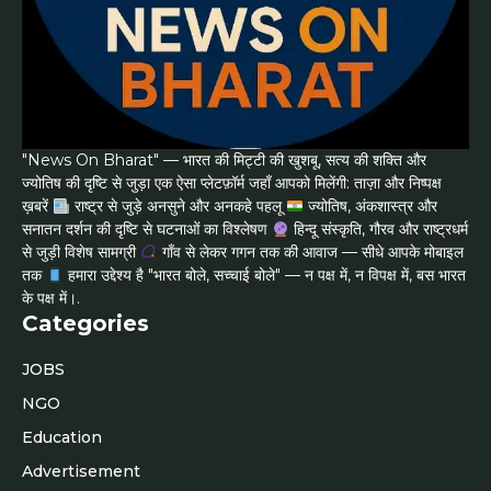
"News On Bharat" — भारत की मिट्टी की खुशबू, सत्य की शक्ति और
ज्योतिष की दृष्टि से जुड़ा एक ऐसा प्लेटफ़ॉर्म जहाँ आपको मिलेंगी: ताज़ा और निष्पक्ष
ख़बरें
राष्ट्र से जुड़े अनसुने और अनकहे पहलू
ज्योतिष, अंकशास्त्र और
सनातन दर्शन की दृष्टि से घटनाओं का विश्लेषण
हिन्दू संस्कृति, गौरव और राष्ट्रधर्म
से जुड़ी विशेष सामग्री
गाँव से लेकर गगन तक की आवाज — सीधे आपके मोबाइल
तक
हमारा उद्देश्य है "भारत बोले, सच्चाई बोले" — न पक्ष में, न विपक्ष में, बस भारत
के पक्ष में।.
Categories
JOBS
NGO
Education
Advertisement