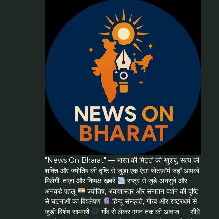
"News On Bharat" — भारत की मिट्टी की खुशबू, सत्य की
शक्ति और ज्योतिष की दृष्टि से जुड़ा एक ऐसा प्लेटफ़ॉर्म जहाँ आपको
मिलेंगी: ताज़ा और निष्पक्ष ख़बरें
राष्ट्र से जुड़े अनसुने और
अनकहे पहलू
ज्योतिष, अंकशास्त्र और सनातन दर्शन की दृष्टि
से घटनाओं का विश्लेषण
हिन्दू संस्कृति, गौरव और राष्ट्रधर्म से
जुड़ी विशेष सामग्री
गाँव से लेकर गगन तक की आवाज — सीधे