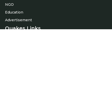
NGO
Education
Advertisement
Quakes Links
About Us
Contact Us
Latest News
Privacy policy
Contact Us
Phone:
+9193197485
Email:
newsonbharat7@gmail.com