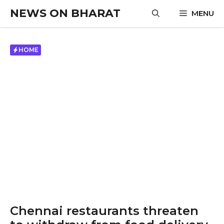
Skip
NEWS ON BHARAT
MENU
to
content
HOME
Chennai restaurants threaten