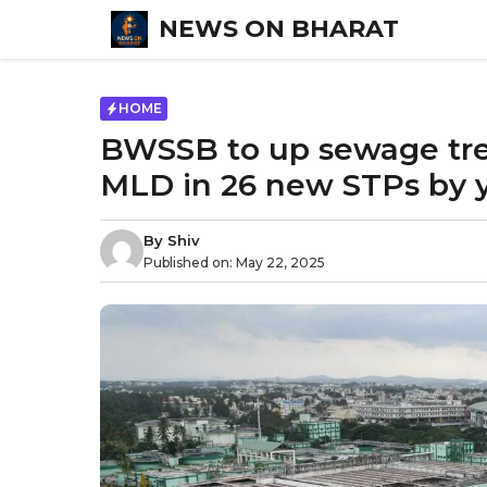
Skip
NEWS ON BHARAT
to
content
HOME
BWSSB to up sewage tre
MLD in 26 new STPs by 
By
Shiv
Published on:
May 22, 2025