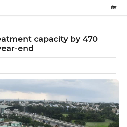
होम
atment capacity by 470
year-end