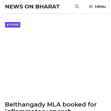
Skip
NEWS ON BHARAT
MENU
to
content
HOME
Belthangady MLA booked for