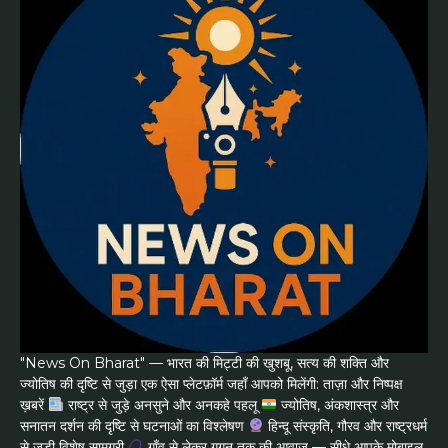
"News On Bharat" — भारत की मिट्टी की खुशबू, सत्य की शक्ति और
ज्योतिष की दृष्टि से जुड़ा एक ऐसा प्लेटफ़ॉर्म जहाँ आपको मिलेंगी: ताज़ा और निष्पक्ष
ख़बरें
राष्ट्र से जुड़े अनसुने और अनकहे पहलू
ज्योतिष, अंकशास्त्र और
सनातन दर्शन की दृष्टि से घटनाओं का विश्लेषण
हिन्दू संस्कृति, गौरव और राष्ट्रधर्म
से जुड़ी विशेष सामग्री
गाँव से लेकर गगन तक की आवाज — सीधे आपके मोबाइल