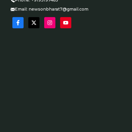
Phone:
+9193197485
Email:
newsonbharat7@gmail.com