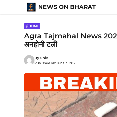
Skip
NEWS ON BHARAT
to
content
HOME
Agra Tajmahal News 2026 ताजम
अनहोनी टली
By
Shiv
Published on:
June 3, 2026