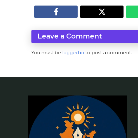
Leave a Comment
You must be
logged in
to post a comment.