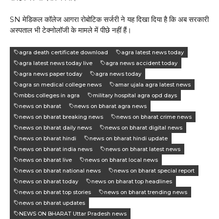
SN मेडिकल कॉलेज आगरा रोबोटिक सर्जरी ने यह दिखा दिया है कि अब सरकारी
अस्पताल भी टेक्नोलॉजी के मामले में पीछे नहीं हैं।
agra death certificate download
agra latest news today
agra latest news today live
agra news accident today
agra news paper today
agra news today
agra sn medical college news
amar ujala agra latest news
mbbs colleges in agra
military hospital agra opd days
news on bharat
news on bharat agra news
news on bharat breaking news
news on bharat crime news
news on bharat daily news
news on bharat digital news
news on bharat hindi
news on bharat hindi update
news on bharat india news
news on bharat latest news
news on bharat live
news on bharat local news
news on bharat national news
news on bharat special report
news on bharat today
news on bharat top headlines
news on bharat top stories
news on bharat trending news
news on bharat updates
NEWS ON BHARAT Uttar Pradesh news