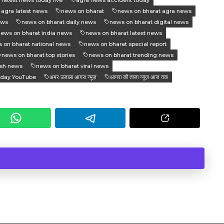
 agra latest news
news on bharat
news on bharat agra news
ews
news on bharat daily news
news on bharat digital news
ews on bharat india news
news on bharat latest news
 on bharat national news
news on bharat special report
news on bharat top stories
news on bharat trending news
sh news
news on bharat viral news
oday YouTube
अमर उजाला आगरा न्यूज़
आगरा की ताजा न्यूज़ आज तक