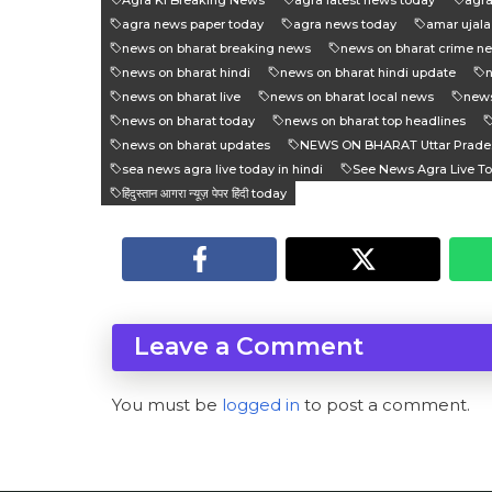
agra news paper today
agra news today
amar ujala
news on bharat breaking news
news on bharat crime n
news on bharat hindi
news on bharat hindi update
n
news on bharat live
news on bharat local news
news
news on bharat today
news on bharat top headlines
news on bharat updates
NEWS ON BHARAT Uttar Prade
sea news agra live today in hindi
See News Agra Live T
हिंदुस्तान आगरा न्यूज़ पेपर हिंदी today
Leave a Comment
You must be
logged in
to post a comment.