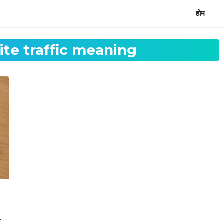
होम
ite traffic meaning
t
न