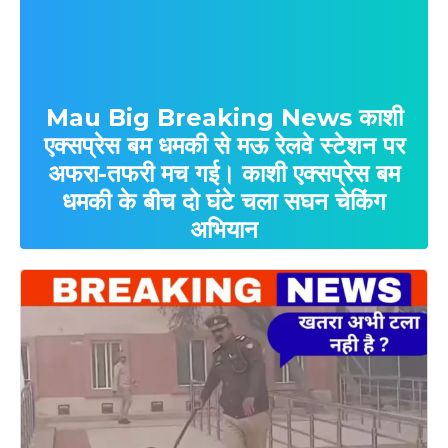
Mau Big Breaking News काशी
एक्सप्रेस बम धमकी से मऊ रेलवे स्टेशन पर
अफरा-तफरी मच गई। काशी एक्सप्रेस बम
धमकी के बीच दो घंटे चला सघन चेकिंग
अभियान